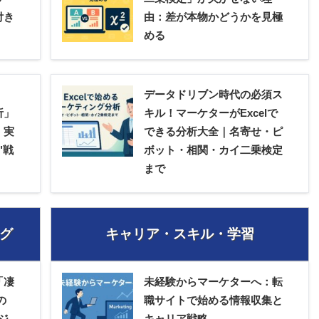
付き
由：差が本物かどうかを見極
める
データドリブン時代の必須ス
析」
キル！マーケターがExcelで
。実
できる分析大全｜名寄せ・ピ
"戦
ボット・相関・カイ二乗検定
まで
グ
キャリア・スキル・学習
「凄
未経験からマーケターへ：転
の
職サイトで始める情報収集と
ジ
キャリア戦略