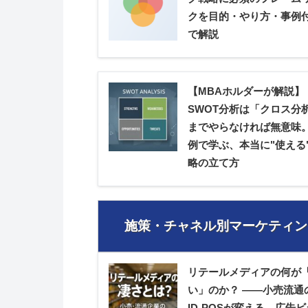
クを目的・やり方・事例
で解説
【MBAホルダーが解説】
SWOT分析は「クロス分
までやらなければ無意味
例で学ぶ、本当に"使える
略の立て方
施策・チャネル別マーケティン
リテールメディアの何が
い」のか？ ――小売流通
ID-POSが変える、広告ビ