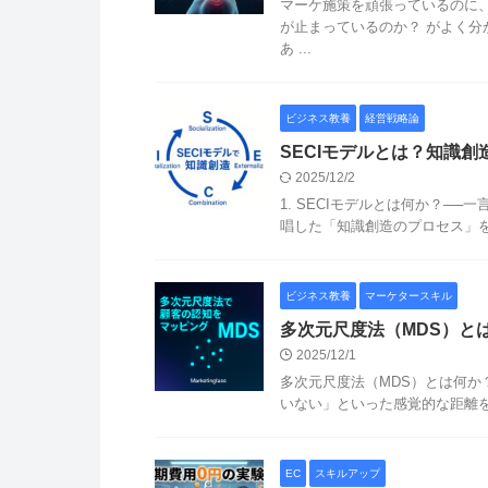
マーケ施策を頑張っているのに、
が止まっているのか？ がよく分
あ ...
ビジネス教養
経営戦略論
SECIモデルとは？知識
2025/12/2
1. SECIモデルとは何か？─
唱した「知識創造のプロセス」を4つ
ビジネス教養
マーケタースキル
多次元尺度法（MDS）と
2025/12/1
多次元尺度法（MDS）とは何か？ 多次
いない」といった感覚的な距離を
EC
スキルアップ