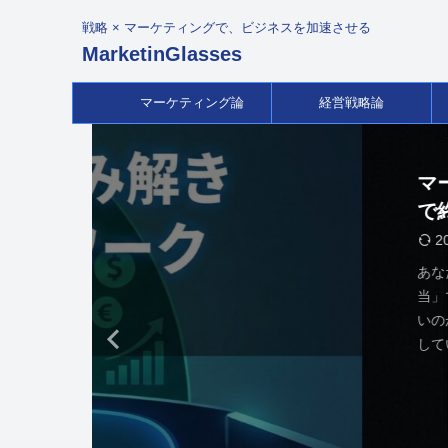
戦略 × マーケティングで、ビジネスを加速させる
MarketinGlasses
マーケティング論
経営戦略論
マーケターにMBAは不要？「広
で終わらないための経営視点とキ
戦略
2025/12/10
あなたは「マーケター」ですか？それとも「広
当」ですか？ 「CPAは改善したのに、なぜ予算
いのか」 「ブランド認知は上がったのに、経営
していない」 もしあなたが今、このような壁に
ているなら、それは「マーケティングの言葉」
言葉」のズレが原因かもしれません。 現場のス
ストとして優秀なマーケターほど、PL（損益計
BS（貸借対照表）、そして全社的な経営戦略の