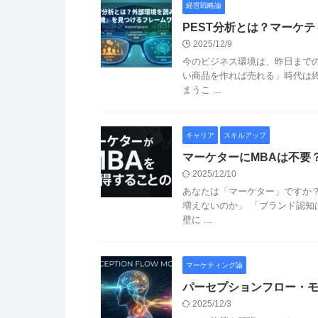
経営戦略論
PEST分析とは？マーケ
2025/12/9
今のビジネス環境は、昨日まで
い商品を作れば売れる」時代は
まうこ ...
キャリア
スキルアップ
マーケターにMBAは不要
2025/12/10
あなたは「マーケター」ですか？
増えないのか」 「ブランド認知
壁に ...
マーケティング論
パーセプションフロー・
2025/12/3