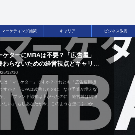
マーケティング施策
キャリア
ビジネス教養
告屋」
ャリア
告運用担
が増えな
陣は納得
ぶつかっ
と「経営の
ペシャリ
算書）や
視点が欠