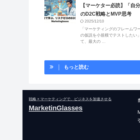
【マーケター必読】「自分
のD2C戦略とMVP思考
2025/12/10
「マーケティングのフレームワ
の仮説を小規模でテストしたい
て、最大の ...
もっと読む
戦略 × マーケティングで、ビジネスを加速させる
MarketinGlasses