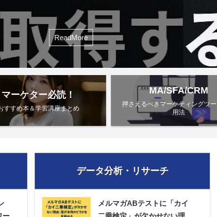
BA（経
MA/SFA/CRM
マーケター必読！
押さえるべきマーケティングツー
おすすめ本＆学習講座まとめ
用法
データ分析・リサーチ
ン
メルマガABテストに「カイ
ワー
二乗検定」が欠かせない理