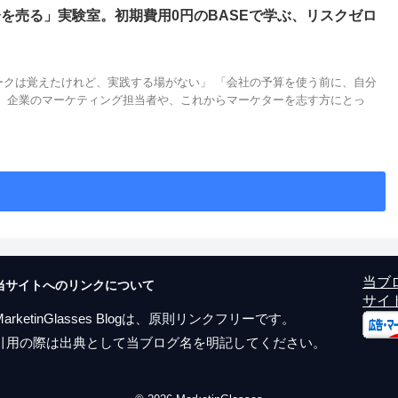
を売る」実験室。初期費用0円のBASEで学ぶ、リスクゼロ
ークは覚えたけれど、実践する場がない」 「会社の予算を使う前に、自分
」 企業のマーケティング担当者や、これからマーケターを志す方にとっ
当ブ
当サイトへのリンクについて
サイ
MarketinGlasses Blogは、原則リンクフリーです。
引用の際は出典として当ブログ名を明記してください。