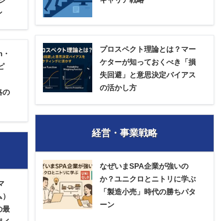
ン
プロスペクト理論とは？マー
n・
ケターが知っておくべき「損
ピ
失回避」と意思決定バイアス
の活かし方
略の
経営・事業戦略
なぜいまSPA企業が強いの
か？ユニクロとニトリに学ぶ
マ
「製造小売」時代の勝ちパタ
ム）
ーン
の最