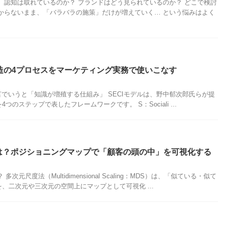
 認知は取れているのか？ ブランドはどう見られているのか？ どこで検討
からないまま、「バラバラの施策」だけが増えていく… という悩みはよく
創造の4プロセスをマーケティング実務で使いこなす
─一言でいうと「知識が増殖する仕組み」 SECIモデルは、野中郁次郎氏らが提
のステップで表したフレームワークです。 S：Sociali ...
は？ポジショニングマップで「顧客の頭の中」を可視化する
元尺度法（Multidimensional Scaling：MDS）は、「似ている・似て
、二次元や三次元の空間上にマップとして可視化 ...