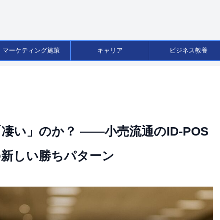
マーケティング施策
キャリア
ビジネス教養
い」のか？ ――小売流通のID-POS
の新しい勝ちパターン